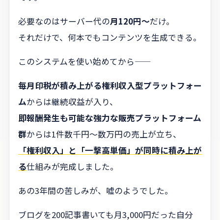
必要なのはサーバー代の
月120円〜
だけ。
それだけで、何本でもコンテンツを生成できる。
このシステムを使い始めてから——
毎月印税が積み上がる権利収入型プラットフォー
ム
からは継続収益が入り、
即報酬発生も可能な強力な販売プラットフォーム
群
からは1件数千円〜数万円の売上が立ち、
「権利収入」と「一撃高単価」が同時に積み上が
る
仕組みが完成しました。
あの3年間の苦しみが、嘘のようでした。
ブログを200記事書いても月3,000円だった自分