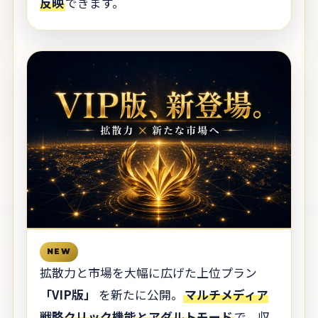
反映
できます。
NEW
拡散力と市場を大幅に広げた上位プラン
「VIP版」
を新たに公開。
マルチメディア
戦略クリック機能とアダルトモード
で、収