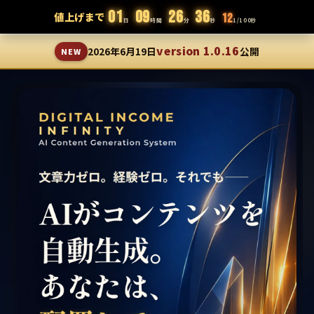
DIGITAL INCOME INFINITY
01
09
26
34
値上げまで
71
日
時間
分
秒
1/100秒
AIがコンテンツを自動生成。
version 1.0.16
2026年6月19日
公開
NEW
権利収入と一撃数万円の利益を同時に生み出す、次世代コンテ